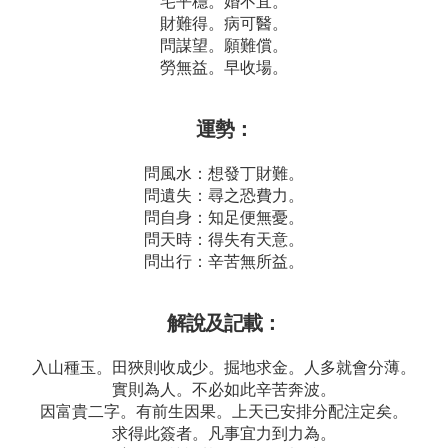
宅平穩。婚不宜。
財難得。病可醫。
問謀望。願難償。
勞無益。早收場。
運勢：
問風水：想發丁財難。
問遺失：尋之恐費力。
問自身：知足便無憂。
問天時：得失有天意。
問出行：辛苦無所益。
解說及記載：
入山種玉。田狹則收成少。掘地求金。人多就會分薄。
實則為人。不必如此辛苦奔波。
因富貴二字。有前生因果。上天已安排分配注定矣。
求得此簽者。凡事宜力到力為。