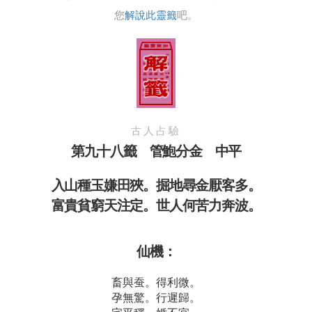
您
解說此靈籤
吧。
古人占驗
第九十八籤 管鮑分金 中平
入山種玉嫌田狹。掘地尋金厭客多。
富貴貧窮天注定。世人何苦力奔波。
仙機：
畜與蚕。得利微。
孕無驚。行遲歸。