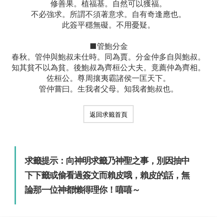
修善果。植福基。自然可以獲福。
不必強求。所謂不須著意求。自有奇逢應也。
此簽平穩無礙。不用憂疑。
■管鮑分金
春秋。管仲與鮑叔未仕時。同為賈。分金仲多自與鮑叔。
知其貧不以為貧。後鮑叔為齊桓公大夫。竟薦仲為齊相。
佐桓公。尊周攘夷霸諸侯一匡天下。
管仲嘗曰。生我者父母。知我者鮑叔也。
返回求籤首頁
求籤提示：向神明求籤乃神聖之事，別因抽中
下下籤或偷看過簽文而賴皮哦，賴皮的話，無
論那一位神都懶得理你！嘻嘻～