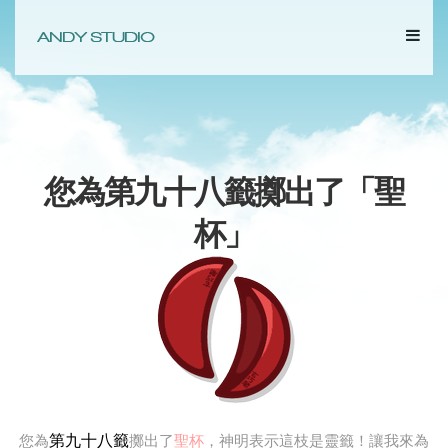
您為第九十八籤擲出了「
聖
杯
」
第九十八籤
您為
擲出了
聖杯
，神明表示這枝是靈籤！讓我來為