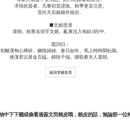
求得此簽者。凡事切宜謹慎。秋季更宜注意。
宜向天后娘娘作福吉。
■文姬思漢
漢朝。姓蔡名琰字文姬。亂軍沒入匈奴(胡)中。
題詞曰：
初離漢甸心將碎。幽恨綿綿。春日如年。馬上時時聞杜鵑。
後漢君以黃金百鎰。錦段千端。贖取蔡夫人還朝。
返回求籤首頁
抽中下下籤或偷看過簽文而賴皮哦，賴皮的話，無論那一位