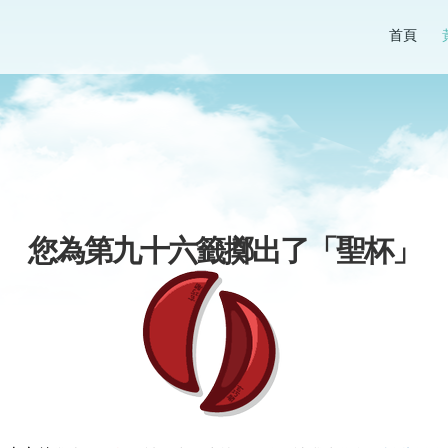
首頁
您為第九十六籤擲出了「
聖杯
」