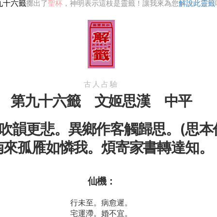
九十六籤
擲出了
聖杯
，神明表示這枝是靈籤！讓我來為您
解說此靈籤
古人占驗
第九十六籤 文姬思漢 中平
吹韻更悲。異鄉作客觸歸思。(思本
南來孤雁如憐我。煩寄家書轉達知。
仙機：
行未至。病愈遲。
宅運滯。婚不宜。