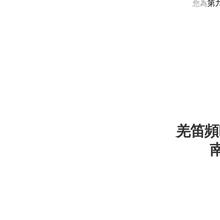
第
您為
羌笛頻