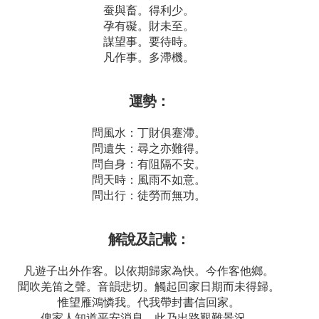
蚕與畜。得利少。
孕有礙。財未至。
謀望事。要待時。
凡作事。多滯機。
運勢：
問風水：丁財俱蹇滯。
問遺失：尋之亦難得。
問自身：有阻隔不安。
問天時：風雨不如意。
問出行：徒勞而無功。
解說及記載：
凡遊子出外作客。以依期歸家為快。今作客他鄉。
聞吹羌笛之聲。音韻悲切。觸起回家日期而未得歸。
惟望雁鴻憐我。代我帶封書信回家。
俾家人知道平安消息。此乃出路艱難景況。