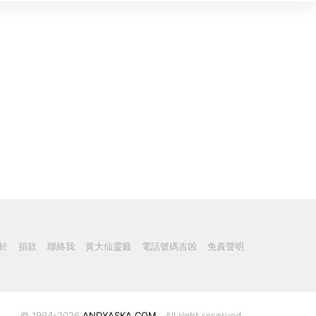
於
捐款
聯絡我
黃大仙靈籤
電話號碼吉凶
免責聲明
© 1994-2026
ANDYASKA.COM
. All right reserved.