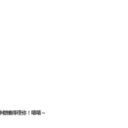
神都懶得理你！嘻嘻～