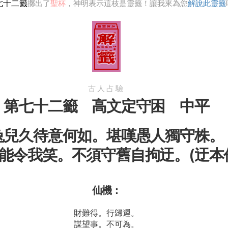
七十二籤
擲出了
聖杯
，神明表示這枝是靈籤！讓我來為您
解說此靈籤
古人占驗
第七十二籤 高文定守困 中平
兔兒久待意何如。堪嘆愚人獨守株。
能令我笑。不須守舊自拘迂。(迂本
仙機：
財難得。行歸遲。
謀望事。不可為。