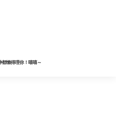
神都懶得理你！嘻嘻～