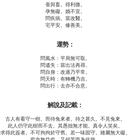
蚕與畜。得利微。
孕無礙。婚不宜。
問疾病。當改醫。
宅平安。修善美。
運勢：
問風水：平局無可取。
問遺失：當出法再尋。
問自身：改過乃平常。
問天時：有轉機乃吉。
問出行：去亦不合意。
解說及記載：
古人有看守一樹。而待兔來者。待之甚久。不見兔來。
此人仍守此樹而不去。其愚拙無才能。真令人笑矣。
求得此簽者。不可拘拘於守舊。若一味固守。雖屬無大礙。
究亦無益也。又何苦而為此哉。