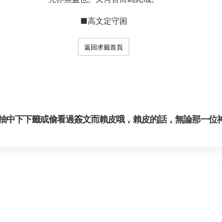
■高文定守困
返回求籤首頁
抽中下下籤或偷看過簽文而賴皮哦，賴皮的話，無論那一位