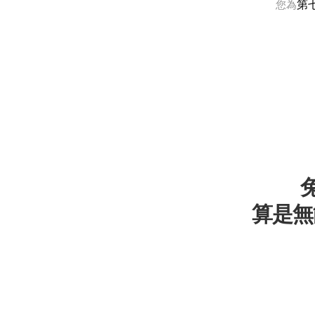
第
您為
算是無