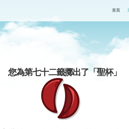
首頁
您為第七十二籤擲出了「
聖杯
」