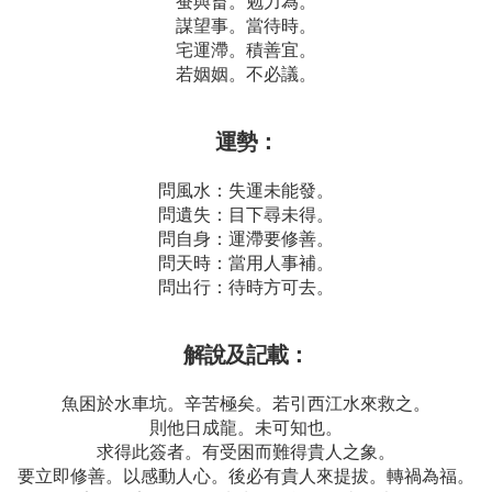
蚕與畜。勉力為。
謀望事。當待時。
宅運滯。積善宜。
若姻姻。不必議。
運勢：
問風水：失運未能發。
問遺失：目下尋未得。
問自身：運滯要修善。
問天時：當用人事補。
問出行：待時方可去。
解說及記載：
魚困於水車坑。辛苦極矣。若引西江水來救之。
則他日成龍。未可知也。
求得此簽者。有受困而難得貴人之象。
要立即修善。以感動人心。後必有貴人來提拔。轉禍為福。