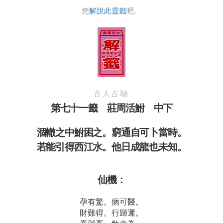
您
解說此靈籤
吧。
古人占驗
第七十一籤 莊周活鮒 中下
涸轍之中鮒困之。窮通自可卜當時。
若能引得西江水。他日成龍也未知。
仙機：
孕有驚。病可醫。
財難得。行歸遲。