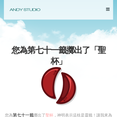
您為第七十一籤擲出了「
聖
杯
」
第七十一籤
您為
擲出了
聖杯
，神明表示這枝是靈籤！讓我來為