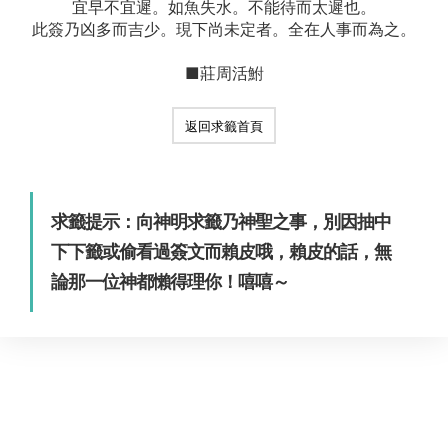
宜早不宜遲。如魚失水。不能待而太遲也。
此簽乃凶多而吉少。現下尚未定者。全在人事而為之。
■莊周活鮒
返回求籤首頁
求籤提示：向神明求籤乃神聖之事，別因抽中
下下籤或偷看過簽文而賴皮哦，賴皮的話，無
論那一位神都懶得理你！嘻嘻～