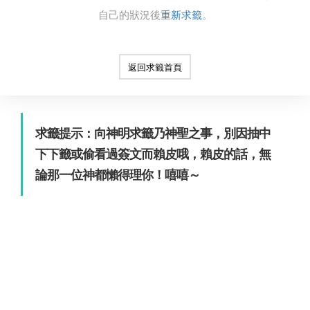
自己的狀況後
重新求籤
。
返回求籤首頁
求籤提示：向神明求籤乃神聖之事，別因抽中
下下籤或偷看過簽文而賴皮哦，賴皮的話，無
論那一位神都懶得理你！嘻嘻～