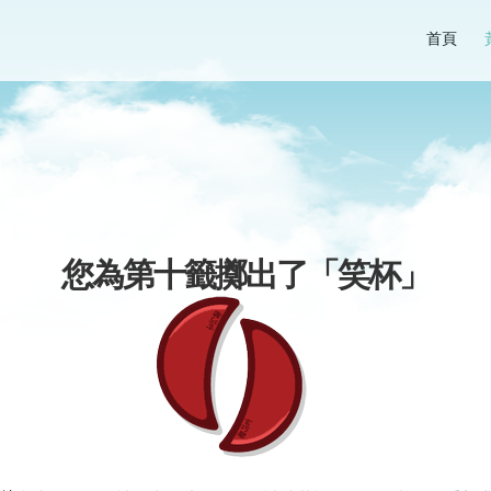
首頁
您為第十籤擲出了「
笑杯
」