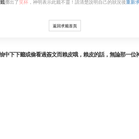
籤
擲出了
笑杯
，神明表示此籤不靈！請清楚說明自己的狀況後
重新
返回求籤首頁
抽中下下籤或偷看過簽文而賴皮哦，賴皮的話，無論那一位