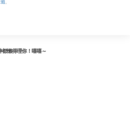
求籤
。
神都懶得理你！嘻嘻～