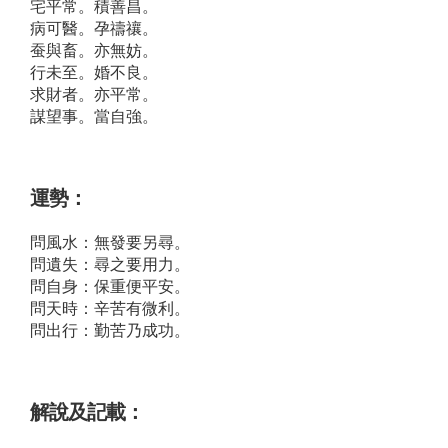
宅平常。積善昌。
病可醫。孕禱禳。
蚕與畜。亦無妨。
行未至。婚不良。
求財者。亦平常。
謀望事。當自強。
運勢：
問風水：無發要另尋。
問遺失：尋之要用力。
問自身：保重便平安。
問天時：辛苦有微利。
問出行：勤苦乃成功。
解說及記載：