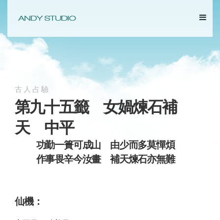
古人占驗
第九十五籤 女媧煉石補
天 中平
功勤一簣可成山 由少而多莫憚煩
作事畏辛今汝畫 補天煉石亦無難
仙機：