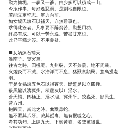
勤力擔坭。一篸又一篸。由少多可以積成一山。
今汝作事。每好逸惡勞。是劃地自限也。
若能立定堅志。努力向前。
如女媧氏煉石以補天。亦無難事也。
求得此簽者。凡事要不辭勞苦。勤懇用功。
終必有成。可以一勞永逸。苦盡甘來也。
此乃平穩之簽。不用憂疑。
■女媧煉石補天
淮南子。覽冥篇。
往古之時。四極廢。九州裂。天不兼覆。地不周載。
火爁炎而不滅。水浩洋而不息。猛獸食顓民。鷙鳥攫老
弱。
于是女媧煉五色石以補蒼天。斷鰲足以立四極。
殺黑龍以濟冀州。積蘆灰以止淫水。
蒼天補。四極正。淫水涸。冀州平。狡蟲死。顓民生。
背方州。
抱圓天。當此之時。禽獸蟲蛇。
無不匿其爪牙。藏其蜇毒。無有攫噬之心。
考其功烈。上際九天。下契黃壚。名聲被後世。