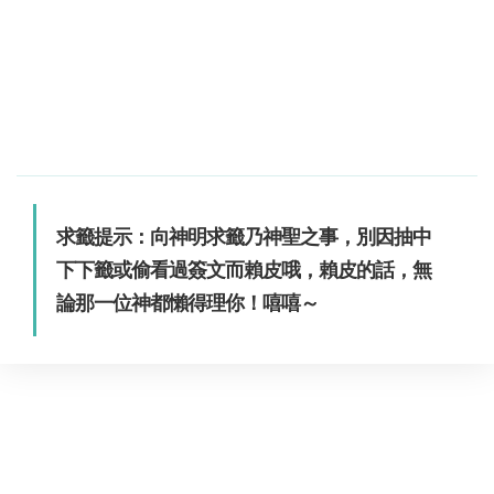
求籤提示：向神明求籤乃神聖之事，別因抽中
下下籤或偷看過簽文而賴皮哦，賴皮的話，無
論那一位神都懶得理你！嘻嘻～