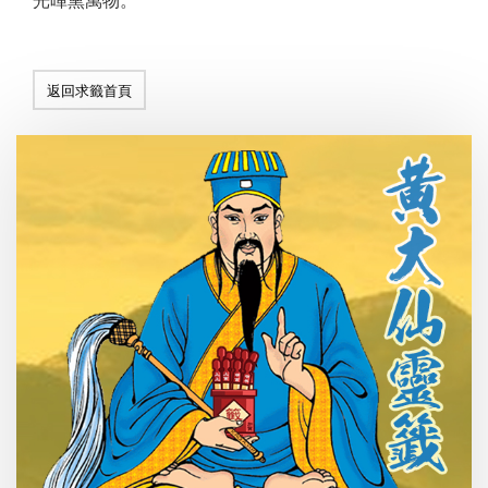
光暉熏萬物。
返回求籤首頁