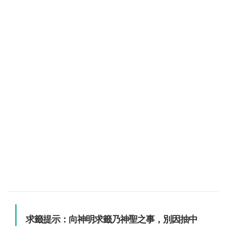
求籤提示：向神明求籤乃神聖之事，別因抽中