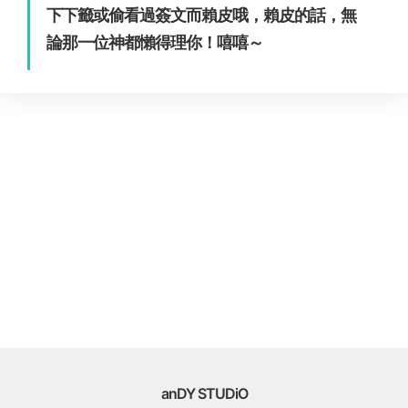
下下籤或偷看過簽文而賴皮哦，賴皮的話，無
論那一位神都懶得理你！嘻嘻～
anDY STUDiO