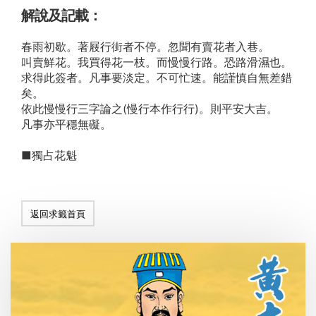
解說及記載：
春雨初歇。著屐行街者不停。忽聞有賣花者入巷。
叫賣鮮花。我買得花一枝。而慢慢行路。恐路滑濕也。
求得此簽者。凡事要淡定。不可忙速。能謹慎自無差錯
矣。
依此慢慢行三字論之(慢行本作行行)。則平安大吉。
凡事亦平穩無礙。
■獨占花魁
返回求籤首頁