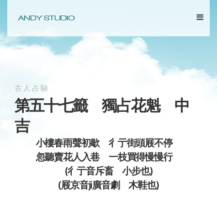
古人占驗
第五十七籤 獨占花魁 中
吉
小樓春雨聲初歇 彳亍街頭屐不停
忽聽賣花人入巷 一枝買得慢慢行
(彳亍音斥畜 小步也)
(屐京音ji廣音劇 木鞋也)