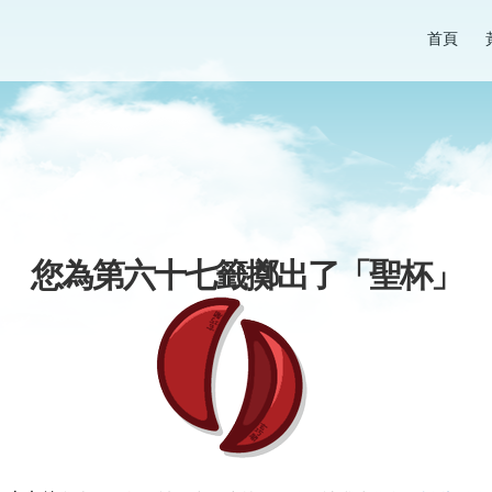
首頁
您為第六十七籤擲出了「
聖杯
」