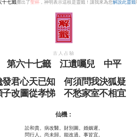
六十七籤
擲出了
聖杯
，神明表示這枝是靈籤！讓我來為您
解說此靈籤
古人占驗
第六十七籤 江遺囑兒 中平
纔發君心天已知 何須問我決狐疑
願子改圖從孝悌 不愁家室不相宜
仙機：
訟和貴。病改醫。財別圖。婚姻遲。
問行人。尚未歸。能改過。事皆宜。