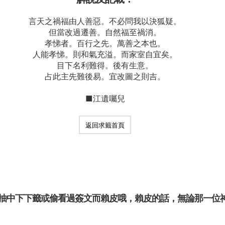
言天之禍福由人善惡。不必問我以決狐疑。
但當改過遷善。自然福至禍消。
孝悌者。百行之先。萬善之本也。
人能孝悌。則和氣充溢。而家室自宜矣。
目下名利難得。後有生意。
占此主先難後易。宜改圖之則吉。
■江遺囑兒
返回求籤首頁
抽中下下籤或偷看過簽文而賴皮哦，賴皮的話，無論那一位