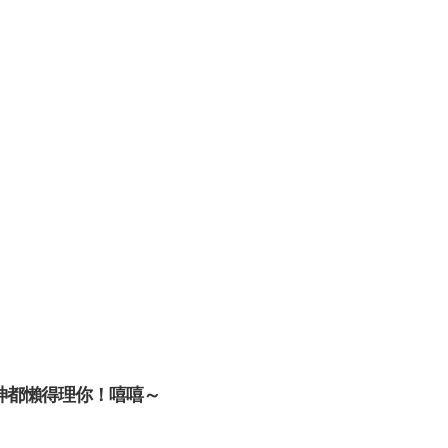
神都懶得理你！嘻嘻～