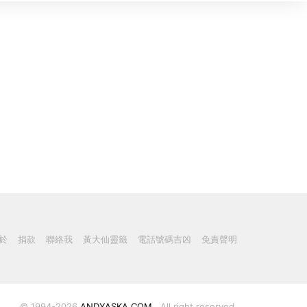
於
捐款
聯絡我
黃大仙靈籤
電話號碼吉凶
免責聲明
© 1994-2026
ANDYASKA.COM
. All right reserved.