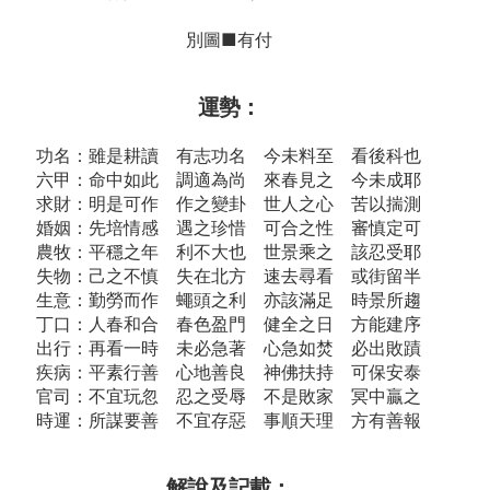
別圖■有付
運勢：
功名：雖是耕讀 有志功名 今未料至 看後科也
六甲：命中如此 調適為尚 來春見之 今未成耶
求財：明是可作 作之變卦 世人之心 苦以揣測
婚姻：先培情感 遇之珍惜 可合之性 審慎定可
農牧：平穩之年 利不大也 世景乘之 該忍受耶
失物：己之不慎 失在北方 速去尋看 或街留半
生意：勤勞而作 蠅頭之利 亦該滿足 時景所趨
丁口：人春和合 春色盈門 健全之日 方能建序
出行：再看一時 未必急著 心急如焚 必出敗蹟
疾病：平素行善 心地善良 神佛扶持 可保安泰
官司：不宜玩忽 忍之受辱 不是敗家 冥中贏之
時運：所謀要善 不宜存惡 事順天理 方有善報
解說及記載：