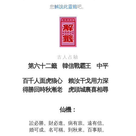
您
解說此靈籤
吧。
古人占驗
第六十二籤 韓信戰霸王 中平
百千人面虎狼心 賴汝干戈用力深
得勝回時秋漸老 虎頭城裏喜相尋
仙機：
訟必勝。財必進。病有祟。遠有信。
婚可成。名可稱。到秋來。百事順。