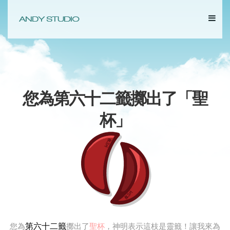
您為第六十二籤擲出了「
聖
杯
」
第六十二籤
您為
擲出了
聖杯
，神明表示這枝是靈籤！讓我來為