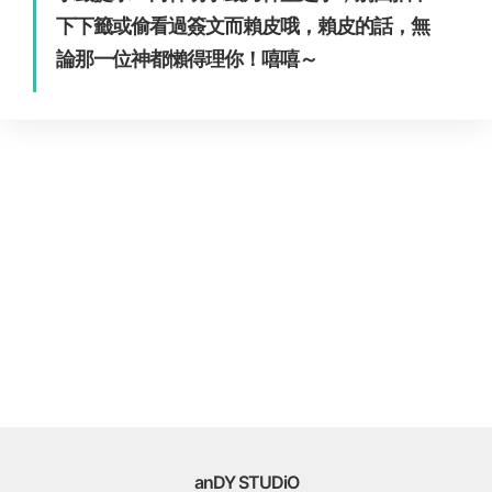
下下籤或偷看過簽文而賴皮哦，賴皮的話，無
論那一位神都懶得理你！嘻嘻～
anDY STUDiO