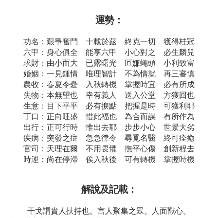
運勢：
功名：艱爭奮鬥 十載於茲 終克一切 獲得桂冠
六甲：身心俱全 能享六甲 小心對之 必生麟兒
求財：由小而大 已露曙光 叵嫌蠅頭 小利致富
婚姻：一見鍾情 唯理智計 不為情就 再三審慎
農牧：春夏令憂 入秋轉機 掌握時宜 必有所成
失物：本無望也 幸有義人 送入公堂 方獲回也
生意：目下平平 必有捩點 把握是時 可獲利耶
丁口：正向旺盛 惜此福也 為合而謀 有所作為
出行：正可行時 惟出去耶 步步小心 世景大劣
疾病：突發之症 急急律令 尋覓名醫 終可痊癒
官司：天理在爾 不用畏懼 撫平心傷 創新程去
時運：尚在停滯 俟入秋後 可有轉機 掌握時機
解說及記載：
干戈謂貴人扶持也。言人聚集之眾。人面獸心。