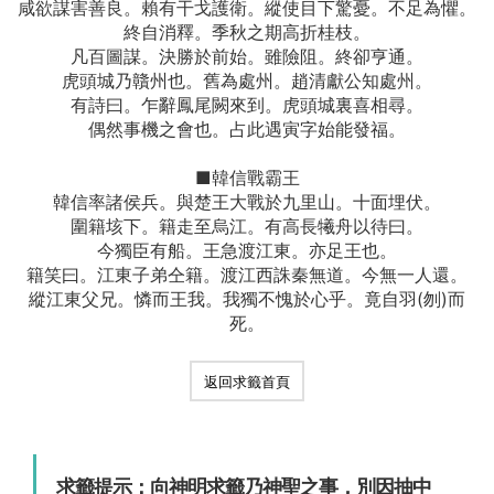
咸欲謀害善良。賴有干戈護衛。縱使目下驚憂。不足為懼。
終自消釋。季秋之期高折桂枝。
凡百圖謀。決勝於前始。雖險阻。終卻亨通。
虎頭城乃贛州也。舊為處州。趙清獻公知處州。
有詩曰。乍辭鳳尾闕來到。虎頭城裏喜相尋。
偶然事機之會也。占此遇寅字始能發福。
■韓信戰霸王
韓信率諸侯兵。與楚王大戰於九里山。十面埋伏。
圍籍垓下。籍走至烏江。有高長犧舟以待曰。
今獨臣有船。王急渡江東。亦足王也。
籍笑曰。江東子弟仝籍。渡江西誅秦無道。今無一人還。
縱江東父兄。憐而王我。我獨不愧於心乎。竟自羽(刎)而
死。
返回求籤首頁
求籤提示：向神明求籤乃神聖之事，別因抽中