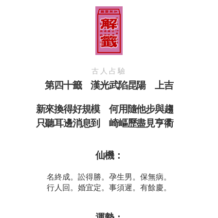
古人占驗
第四十籤 漢光武陷昆陽 上吉
新來換得好規模 何用隨他步與趨
只聽耳邊消息到 崎嶇歷盡見亨衢
仙機：
名終成。訟得勝。孕生男。保無病。
行人回。婚宜定。事須遲。有餘慶。
運勢：