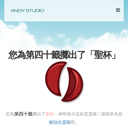
您為第四十籤擲出了「
聖杯
」
第四十籤
您為
擲出了
聖杯
，神明表示這枝是靈籤！讓我來為您
解說此靈籤
吧。