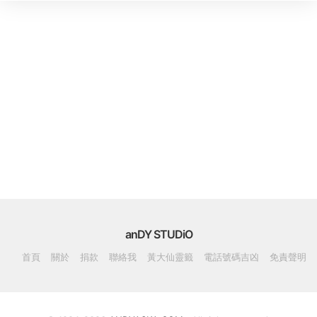
anDY STUDiO
首頁
關於
捐款
聯絡我
黃大仙靈籤
電話號碼吉凶
免責聲明