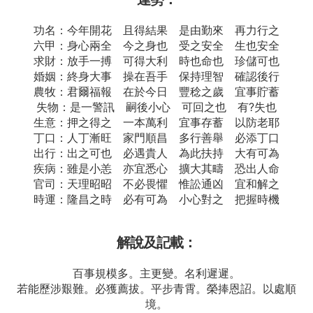
功名：今年開花 且得結果 是由勤來 再力行之
六甲：身心兩全 今之身也 受之安全 生也安全
求財：放手一搏 可得大利 時也命也 珍儲可也
婚姻：終身大事 操在吾手 保持理智 確認後行
農牧：君爾福報 在於今日 豐稔之歲 宜事貯蓄
失物：是一警訊 嗣後小心 可回之也 有?失也
生意：押之得之 一本萬利 宜事存蓄 以防老耶
丁口：人丁漸旺 家門順昌 多行善舉 必添丁口
出行：出之可也 必遇貴人 為此扶持 大有可為
疾病：雖是小恙 亦宜悉心 擴大其疇 恐出人命
官司：天理昭昭 不必畏懼 惟訟通凶 宜和解之
時運：隆昌之時 必有可為 小心對之 把握時機
解說及記載：
百事規模多。主更變。名利遲遲。
若能歷涉艱難。必獲薦拔。平步青霄。榮捧恩詔。以處順
境。