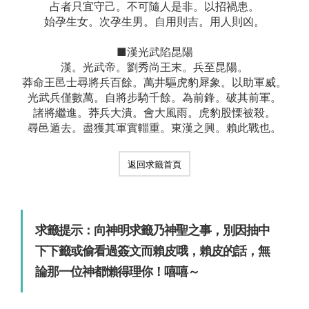
占者只宜守己。不可隨人是非。以招禍患。
始孕生女。次孕生男。自用則吉。用人則凶。
■漢光武陷昆陽
漢。光武帝。劉秀尚王末。兵至昆陽。
莽命王邑士尋將兵百餘。萬井驅虎豹犀象。以助軍威。
光武兵僅數萬。自將步騎千餘。為前鋒。破其前軍。
諸將繼進。莽兵大潰。會大風雨。虎豹股慄被殺。
尋邑遁去。盡獲其軍實輜重。東漢之興。賴此戰也。
返回求籤首頁
求籤提示：向神明求籤乃神聖之事，別因抽中
下下籤或偷看過簽文而賴皮哦，賴皮的話，無
論那一位神都懶得理你！嘻嘻～