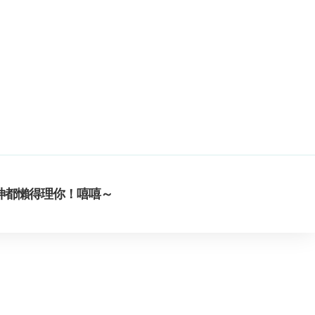
神都懶得理你！嘻嘻～