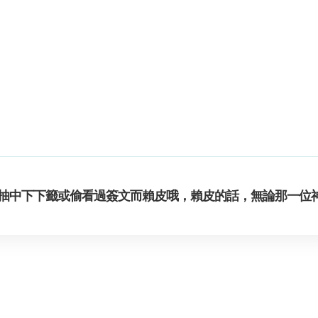
抽中下下籤或偷看過簽文而賴皮哦，賴皮的話，無論那一位