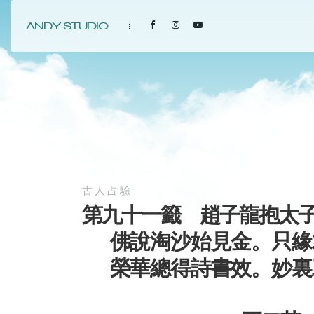
古人占驗
第九十一籤 趙子龍抱太
佛說淘沙始見金。只緣
榮華總得詩書效。妙裏