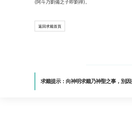
(阿斗乃劉備之子即劉禪)。
返回求籤首頁
求籤提示：向神明求籤乃神聖之事，別因