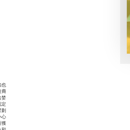
陷也
後裔
貪婪
認定
臂劃
小心
所獲
合和