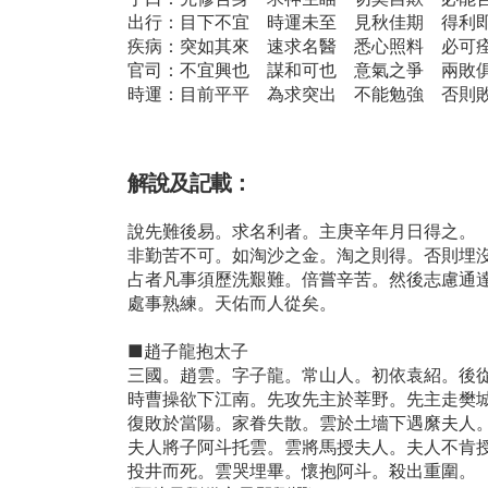
出行：目下不宜 時運未至 見秋佳期 得利
疾病：突如其來 速求名醫 悉心照料 必可
官司：不宜興也 謀和可也 意氣之爭 兩敗
時運：目前平平 為求突出 不能勉強 否則
解說及記載：
說先難後易。求名利者。主庚辛年月日得之。
非勤苦不可。如淘沙之金。淘之則得。否則埋
占者凡事須歷洗艱難。倍嘗辛苦。然後志慮通
處事熟練。天佑而人從矣。
■趙子龍抱太子
三國。趙雲。字子龍。常山人。初依袁紹。後從
時曹操欲下江南。先攻先主於莘野。先主走樊
復敗於當陽。家眷失散。雲於土墻下遇縻夫人
夫人將子阿斗托雲。雲將馬授夫人。夫人不肯
投井而死。雲哭埋畢。懷抱阿斗。殺出重圍。