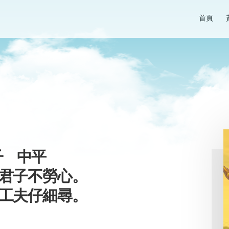
首頁
子 中平
君子不勞心。
工夫仔細尋。