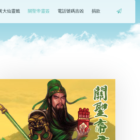
黃大仙靈籤
關聖帝靈簽
電話號碼吉凶
捐款