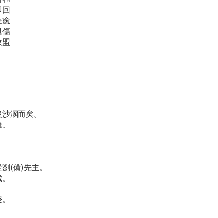
即回
痊癒
俱傷
敗盟
沒沙溷而矣。
達。
劉(備)先主。
城。
。
授。