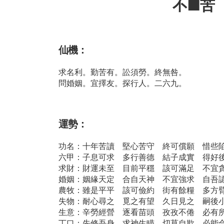
不■苦
仙機：
求名利。勤苦有。訟須勞。終無咎。
問婚姻。宜擇友。探行人。二六九。
運勢：
功名：十年苦讀 堅心苦守 終可償願 惜些
六甲：子息可求 多行善德 結子成實 得好
求財：財運未至 目前平穩 該可滿足 不宜
婚姻：姻緣天定 合自天神 不宜強求 自吾
農牧：雖是平平 該可儉約 街有餘糧 多方
失物：耐心尋之 覓之有望 久日見之 嗣後
生意：辛勞經營 逐看苗頭 孜孜不倦 必有
丁口：先修吾身 求神生瞄 切莫自欺 必能