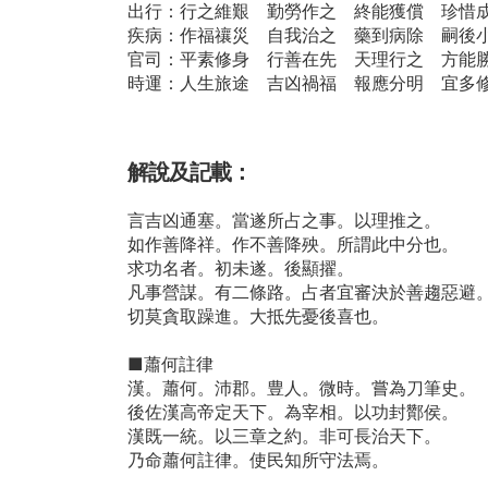
出行：行之維艱 勤勞作之 終能獲償 珍惜
疾病：作福禳災 自我治之 藥到病除 嗣後
官司：平素修身 行善在先 天理行之 方能
時運：人生旅途 吉凶禍福 報應分明 宜多
解說及記載：
言吉凶通塞。當遂所占之事。以理推之。
如作善降祥。作不善降殃。所謂此中分也。
求功名者。初未遂。後顯擢。
凡事營謀。有二條路。占者宜審決於善趨惡避
切莫貪取躁進。大抵先憂後喜也。
■蕭何註律
漢。蕭何。沛郡。豊人。微時。嘗為刀筆史。
後佐漢高帝定天下。為宰相。以功封酇侯。
漢既一統。以三章之約。非可長治天下。
乃命蕭何註律。使民知所守法焉。