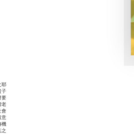
之耶
貴子
財要
偕老
社會
留意
轉機
忘之