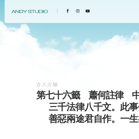
古人占驗
第七十六籤 蕭何註律 
三千法律八千文。此事
善惡兩途君自作。一生