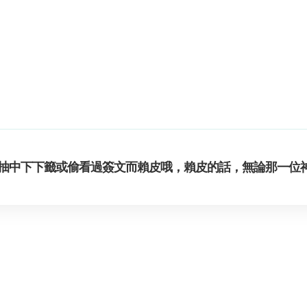
抽中下下籤或偷看過簽文而賴皮哦，賴皮的話，無論那一位