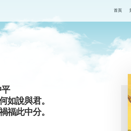
首頁
中平
何如說與君。
禍福此中分。