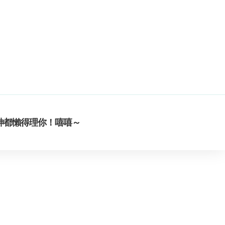
神都懶得理你！嘻嘻～