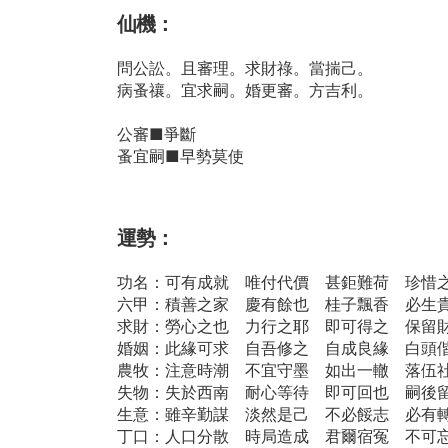
仙機：
問公訟。且審理。求財祿。當揣己。
病蚤禳。宜求嗣。婚更審。方吉利。
公審■爭斷
蚤宜嗣■早勢莫使
運勢：
功名：可有成就 唯付代價 甚鉅難荷 珍惜
六甲：積善之家 慶有餘也 桂子飄香 必生
求財：勞心之也 力行之耶 即可得之 保留
婚姻：此緣可求 自吾修之 自成良緣 白頭
農牧：注意時潮 不宜守墨 如出一轍 落伍
失物：失於西南 耐心等待 即可回也 嗣後
生意：雖辛勤謀 淡然是己 不必餒志 必有
丁口：人口分散 時局造成 君爾宿冤 不可