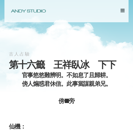
古人占驗
第十六籤 王祥臥冰 下下
官事悠悠難辨明。不如息了且歸耕。
傍人煽惑君休信。此事當謀親弟兄。
傍■旁
仙機：