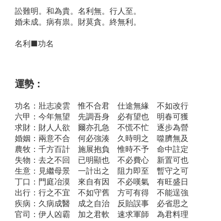
訟難明。和為貴。名利無。行人至。
婚未成。病有祟。財莫貪。終無利。
名利■功名
運勢：
功名：壯志凌雲 惟不合君 仕途無緣 不如改行
六甲：今年無望 先調吾身 必有望也 明春可獲
求財：財人人欲 爾亦孔急 不慌不忙 逐步為營
婚姻：兩意不合 何必強湊 久時明之 噬臍無及
農牧：千方百計 施展抱負 惟時不予 命中註定
失物：去之不回 已明顯也 不必費心 新置可也
生意：見繼母景 一計出之 阻力即至 暫守之可
丁口：門庭冶漠 來自有因 不必嘆氣 有旺盛日
出行：行之不宜 不如守舊 方可有得 不能逞強
疾病：久病成醫 成之自治 反貽誤事 必省思之
官司：伊人凶霸 加之君軟 速求軍師 為君料理