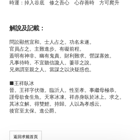
時運：掉入谷底 修之吾心 心存善時 方可爬升
解說及記載：
問訟顯然宜和。士人占之。功名未遂。
官員占之。主難進步。有礙前程。
蓋明有神非。幽有鬼責。財利難求。營謀寡效。
凡事待時。不宜聽信讒人。萋菲之說。
兄弟謂至親之人。當謀之以決疑惑也。
■王祥臥冰
晉。王祥字伏徵。臨沂人。性至孝。事繼母極恭。
謹母欲食生魚。天寒冰凍。祥赤身臥於冰上。求之。
其冰立解。得雙鯉。持歸。人以為孝感云。
後官至太保。進公爵。
返回求籤首頁