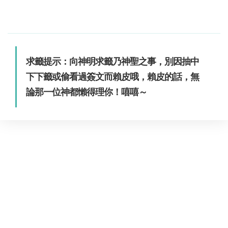
求籤提示：向神明求籤乃神聖之事，別因抽中
下下籤或偷看過簽文而賴皮哦，賴皮的話，無
論那一位神都懶得理你！嘻嘻～